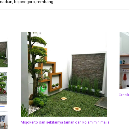
madiun, bojonegoro, rembang
Gresi
Mojokerto dan sekitarnya taman dan kolam minimalis