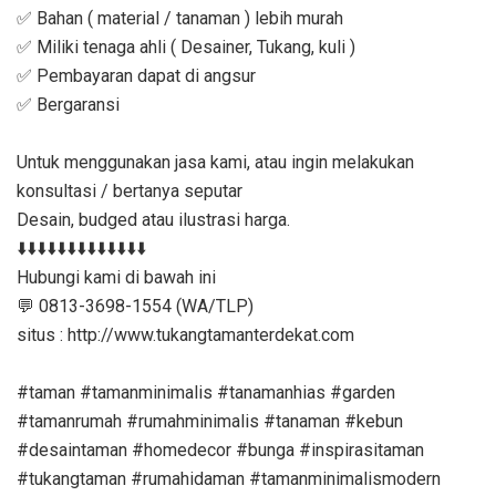
✅ Bahan ( material / tanaman ) lebih murah
✅ Miliki tenaga ahli ( Desainer, Tukang, kuli )
✅ Pembayaran dapat di angsur
✅ Bergaransi
Untuk menggunakan jasa kami, atau ingin melakukan
konsultasi / bertanya seputar
Desain, budged atau ilustrasi harga.
⬇️⬇️⬇️⬇️⬇️⬇️⬇️⬇️⬇️⬇️⬇️⬇️⬇️
Hubungi kami di bawah ini
💬 0813-3698-1554 (WA/TLP)
situs : http://www.tukangtamanterdekat.com
#taman #tamanminimalis #tanamanhias #garden
#tamanrumah #rumahminimalis #tanaman #kebun
#desaintaman #homedecor #bunga #inspirasitaman
#tukangtaman #rumahidaman #tamanminimalismodern