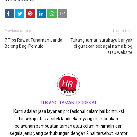
F
T
Previous article
Next article
ace
witt
7 Tips Rawat Tanaman Janda
boo
er
Tukang taman surabaya banyak
Bolong Bagi Pemula
di gunakan sebagai nama blog
k
atau website
TUKANG TAMAN TERDEKAT
Kami adalah jasa layanan profesional dalam hal kontruksi
lansekap atau arsitek landsekap. yang memberikan
pelayanan pembuatan taman atau kolam minimalis dan
segala jenis yang berhubungan dengan 2 hal tersebut. Kantor