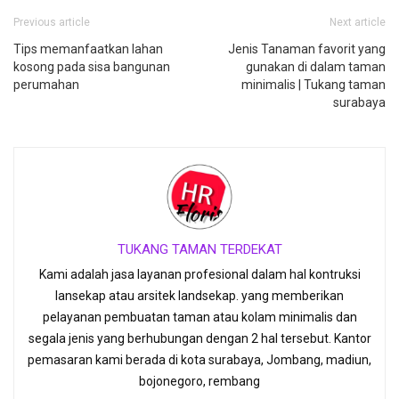
Previous article
Next article
ace
witt
Tips memanfaatkan lahan
boo
er
Jenis Tanaman favorit yang
kosong pada sisa bangunan
gunakan di dalam taman
k
perumahan
minimalis | Tukang taman
surabaya
TUKANG TAMAN TERDEKAT
Kami adalah jasa layanan profesional dalam hal kontruksi
lansekap atau arsitek landsekap. yang memberikan
pelayanan pembuatan taman atau kolam minimalis dan
segala jenis yang berhubungan dengan 2 hal tersebut. Kantor
pemasaran kami berada di kota surabaya, Jombang, madiun,
bojonegoro, rembang