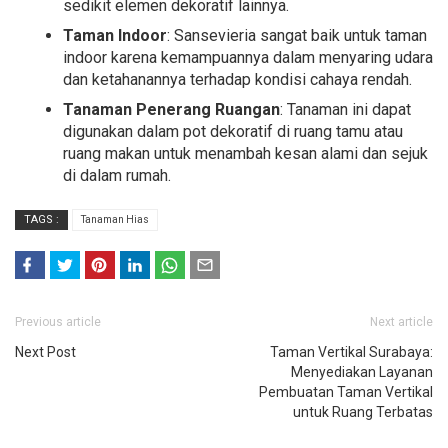
sedikit elemen dekoratif lainnya.
Taman Indoor
: Sansevieria sangat baik untuk taman
indoor karena kemampuannya dalam menyaring udara
dan ketahanannya terhadap kondisi cahaya rendah.
Tanaman Penerang Ruangan
: Tanaman ini dapat
digunakan dalam pot dekoratif di ruang tamu atau
ruang makan untuk menambah kesan alami dan sejuk
di dalam rumah.
TAGS :
Tanaman Hias
F
T
Previous article
Next article
ace
witt
Next Post
boo
er
Taman Vertikal Surabaya:
Menyediakan Layanan
k
Pembuatan Taman Vertikal
untuk Ruang Terbatas