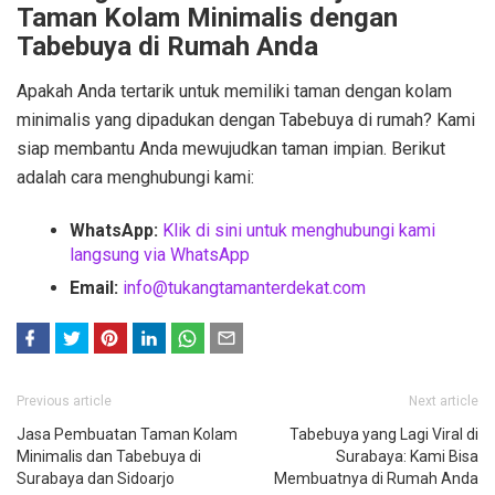
Taman Kolam Minimalis dengan
Tabebuya di Rumah Anda
Apakah Anda tertarik untuk memiliki taman dengan kolam
minimalis yang dipadukan dengan Tabebuya di rumah? Kami
siap membantu Anda mewujudkan taman impian. Berikut
adalah cara menghubungi kami:
WhatsApp:
Klik di sini untuk menghubungi kami
langsung via WhatsApp
Email:
info@tukangtamanterdekat.com
F
T
Previous article
Next article
ace
witt
Jasa Pembuatan Taman Kolam
boo
er
Tabebuya yang Lagi Viral di
Minimalis dan Tabebuya di
Surabaya: Kami Bisa
k
Surabaya dan Sidoarjo
Membuatnya di Rumah Anda