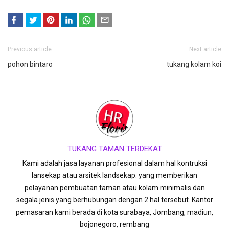
F
T
Previous article
Next article
ace
witt
pohon bintaro
boo
er
tukang kolam koi
k
TUKANG TAMAN TERDEKAT
Kami adalah jasa layanan profesional dalam hal kontruksi
lansekap atau arsitek landsekap. yang memberikan
pelayanan pembuatan taman atau kolam minimalis dan
segala jenis yang berhubungan dengan 2 hal tersebut. Kantor
pemasaran kami berada di kota surabaya, Jombang, madiun,
bojonegoro, rembang