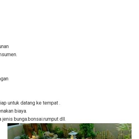
unan
onsumen.
ngan
iap untuk datang ke tempat .
enakan biaya.
jenis bunga.bonsai.rumput dll.