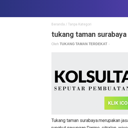
Beranda
/
Tanpa Kategori
tukang taman surabaya
Oleh
TUKANG TAMAN TERDEKAT
Tukang taman surabaya.merupakan jasa
rungkut.gayungan.Darmo .citralen .wiyo