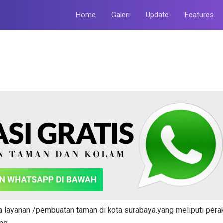
Home
Galeri
Update
Features
 layanan /pembuatan taman di kota surabaya.yang meliputi pera
ng.