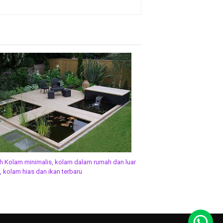
h Kolam minimalis, kolam dalam rumah dan luar
 kolam hias dan ikan terbaru