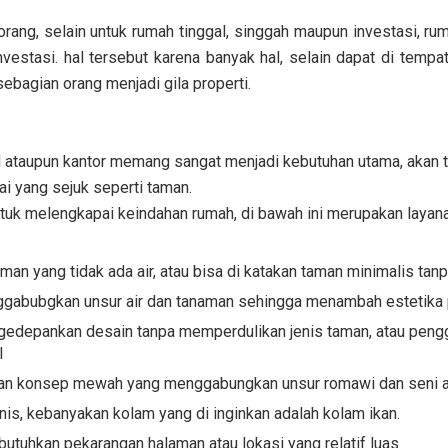
rang, selain untuk rumah tinggal, singgah maupun investasi, rum
estasi. hal tersebut karena banyak hal, selain dapat di temp
sebagian orang menjadi gila properti.
 ataupun kantor memang sangat menjadi kebutuhan utama, akan te
ai yang sejuk seperti taman.
ntuk melengkapai keindahan rumah, di bawah ini merupakan layan
man yang tidak ada air, atau bisa di katakan taman minimalis ta
ggabubgkan unsur air dan tanaman sehingga menambah estetika
gedepankan desain tanpa memperdulikan jenis taman, atau pengg
l
an konsep mewah yang menggabungkan unsur romawi dan seni ars
is, kebanyakan kolam yang di inginkan adalah kolam ikan.
tuhkan pekarangan halaman atau lokasi yang relatif luas